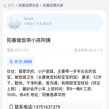
首页
阳春招聘信息
阳春招聘内容
Lruri
IP来自:广东省 佛山市
阳春做饭带小孩阿姨
更新:2025.5.8
首次发布:2022.1.3
薪资:
3800
住址：翡翠华府，小户家庭，主要带一岁半左右的宝
宝，做饭搞卫生（主要做宝妈和宝宝的饭） 要求：52岁
下，勤快，干净利素，易沟通，有照顾宝宝经验（持证
上岗），最好会开小车 上班时间：早8一晚8 工资：
3500，休4天 地址：阳春翡翠华府
联系电话:13751631379